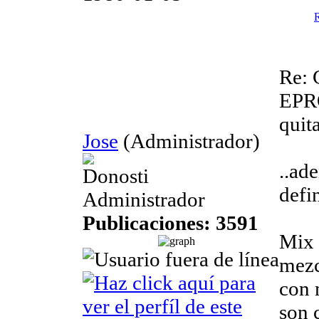
R
Re: 
EP
quit
Jose
(Administrador)
..ad
Donosti
defi
Administrador
Publicaciones: 3591
Mix 
mezc
con 
son 