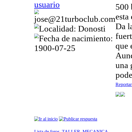
500 
esta
Da l
fuer
que e
Aunq
una 
pode
Reportar
Lista de foros
TALLER
MECANICA