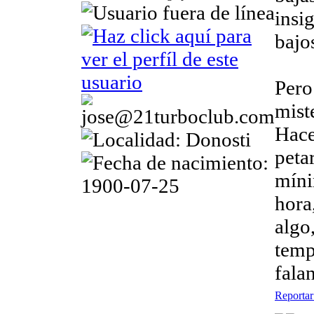
insi
bajo
Pero
mist
Hace
peta
míni
hora
algo
temp
fala
Reportar