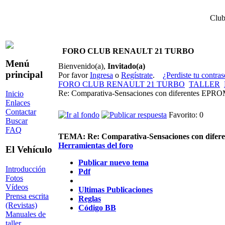
Club
FORO CLUB RENAULT 21 TURBO
Menú
Bienvenido(a),
Invitado(a)
principal
Por favor
Ingresa
o
Regístrate
.
¿Perdiste tu contra
FORO CLUB RENAULT 21 TURBO
TALLER
Re: Comparativa-Sensaciones con diferentes EPRO
Inicio
Enlaces
Contactar
Favorito: 0
Buscar
FAQ
TEMA:
Re: Comparativa-Sensaciones con dife
Herramientas del foro
El Vehículo
Publicar nuevo tema
Introducción
Pdf
Fotos
Vídeos
Ultimas Publicaciones
Prensa escrita
Reglas
(Revistas)
Código BB
Manuales de
taller