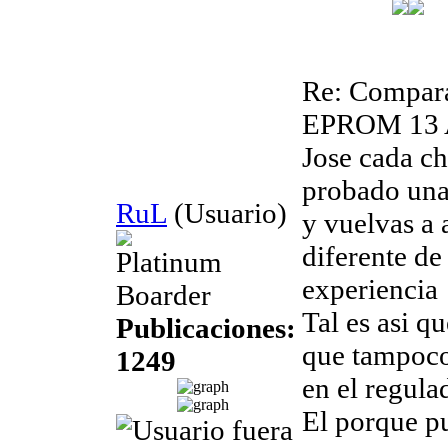
Re: Compara
EPROM
13 
Jose cada c
probado una
RuL
(Usuario)
y vuelvas a 
diferente de
Platinum
experiencia
Boarder
Tal es asi q
Publicaciones:
que tampoco
1249
en el regula
El porque pu