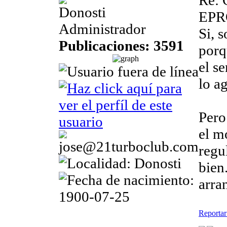
Re: 
Donosti
EP
Administrador
Si, 
Publicaciones: 3591
porq
el s
lo a
Pero
el mo
regu
bien
arra
Reportar