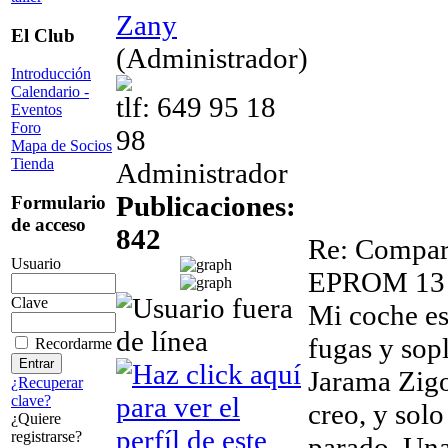
Zany
El Club
(Administrador)
Introducción
Calendario -
tlf: 649 95 18
Eventos
Foro
98
Mapa de Socios
Tienda
Administrador
Publicaciones:
Formulario
de acceso
842
Re: Compara
Usuario
EPROM
13
Clave
Mi coche est
fugas y sopl
Recordarme
Jarama Zigo
¿Recuperar
clave?
creo, y solo
¿Quiere
registrarse?
parado. Una