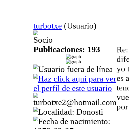
turbotxe
(Usuario)
Socio
Publicaciones: 193
Re:
di
yo 
es 
ten
vue
por