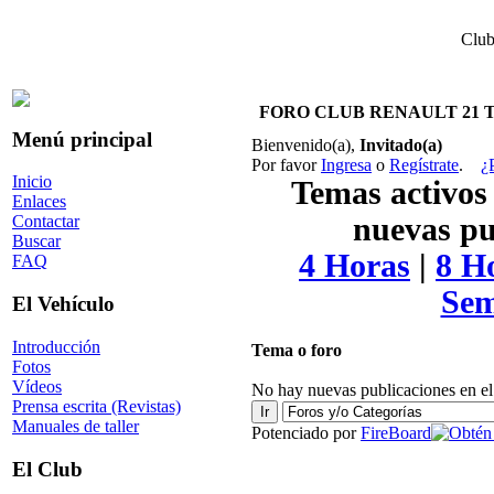
Club
FORO CLUB RENAULT 21 
Menú principal
Bienvenido(a),
Invitado(a)
Por favor
Ingresa
o
Regístrate
.
¿
Inicio
Temas activos 
Enlaces
nuevas pu
Contactar
Buscar
4 Horas
|
8 H
FAQ
Se
El Vehículo
Introducción
Tema o foro
Fotos
Vídeos
No hay nuevas publicaciones en el
Prensa escrita (Revistas)
Manuales de taller
Potenciado por
FireBoard
El Club