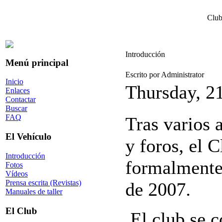
Club
Introducción
Menú principal
Escrito por Administrator
Inicio
Thursday, 2
Enlaces
Contactar
Buscar
FAQ
Tras varios 
El Vehículo
y foros, el 
Introducción
formalmente
Fotos
Vídeos
Prensa escrita (Revistas)
de 2007.
Manuales de taller
El Club
El club se 