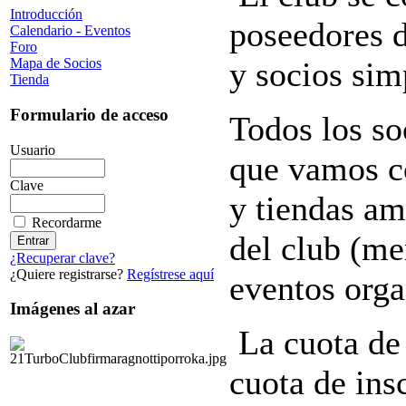
Introducción
poseedores d
Calendario - Eventos
Foro
y socios sim
Mapa de Socios
Tienda
Formulario de acceso
Todos los so
Usuario
que vamos co
Clave
y tiendas am
Recordarme
del club (me
¿Recuperar clave?
¿Quiere registrarse?
Regístrese aquí
eventos orga
Imágenes al azar
La cuota de 
cuota de ins