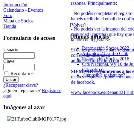
razones. Principalmente:
Introducción
Calendario - Eventos
- No podéis completar el registro
Foro
habéis recibido el email de confi
Mapa de Socios
[Volver]
Tienda
- No podeis ver la imagen del có
seguridad (captcha) que hay que i
Últimas noticias
Formulario de acceso
la hora de registrarse.
Renovación Socios 2022
Usuario
Si tienes problemas para registrar
Artículos 21 Turbo Club
con el administrador.
Renovación Socios 2016
admin@21turboclub.com
Clave
Cita Nacional, 9 y 10 de Ju
(Gipuzkoa)
SIEMPRE respondemos a los e
Recordarme
¿Imposible registrarse?
recibes respuesta, ponte en contac
de facebook.
¿Recuperar clave?
¿Quiere registrarse?
Regístrese
www.facebook.es/Renault21Tur
aquí
Imágenes al azar