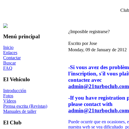
Club
¿Imposible registrarse?
Menú principal
Escrito por Jose
Inicio
Monday, 09 de January de 2012
Enlaces
Contactar
Buscar
-Si vous avez des problèm
FAQ
l'inscription, s'il vous plaî
El Vehículo
contactez avec
admin@21turboclub.com
Introducción
Fotos
-If you have registration 
Vídeos
please contact with
Prensa escrita (Revistas)
admin@21turboclub.com
Manuales de taller
Puede ocurrir que en ocasiones, el
El Club
nuestra web se vea dificultado po